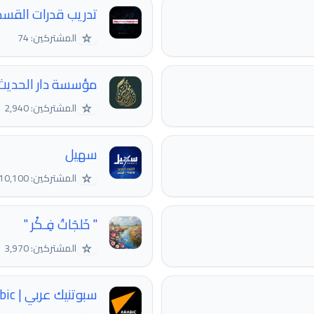
تدريب قدرات القس
☆
المشتركين: 74
مؤسسة دار الحديث
☆
المشتركين: 2,940
سهيل
☆
المشتركين: 10,100
" خَلجَاتُ فِـكْر "
☆
المشتركين: 3,970
سبوتنيك عربي | Sputnik Arabic