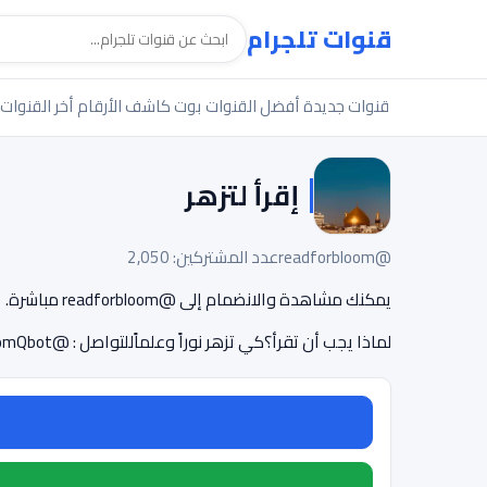
قنوات تلجرام
قنوات جديدة
أفضل القنوات
بوت كاشف الأرقام
أخر القنوات
إقرأ لتزهر
@readforbloom
عدد المشتركين: 2,050
يمكنك مشاهدة والانضمام إلى @readforbloom مباشرة.
لماذا يجب أن تقرأ؟كي تزهر نوراً وعلماًللتواصل : @readforbloomQbot