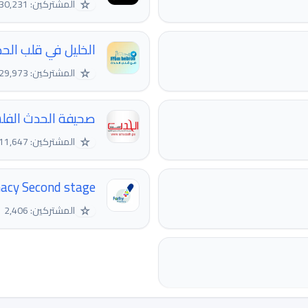
☆
المشتركين: 230,231
الخليل في قلب الح
☆
المشتركين: 129,973
صحيفة الحدث الفل
☆
المشتركين: 11,647
acy Second stage
☆
المشتركين: 2,406