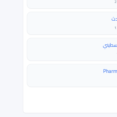
دث
سطيني
Pharm