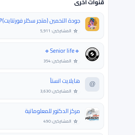
قنوات اخرى
جودة التخمين (متجر سكلر فورتنايت)
☆
المشتركين: 5,911
🔹Senior life🔹
☆
المشتركين: 354
هايلايت انستآ
☆
المشتركين: 3,630
مركز الدكتور للمعلوماتية
☆
المشتركين: 490