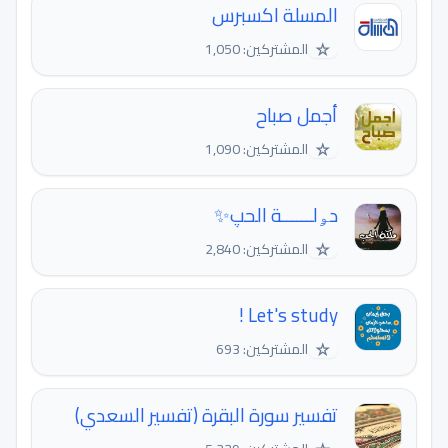
المسلة اكسبرس
☆
المشتركين: 1,050
أجمل صباح
☆
المشتركين: 1,090
دﯡلــــــﺔ الحپ✨
☆
المشتركين: 2,840
Let's study !
☆
المشتركين: 693
تفسير سورة البقرة (تفسير السعدي)