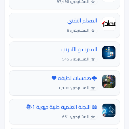
☆
المشتركين: 97,496
المعلم التقني
☆
المشتركين: 8
المدرب و التدريب
☆
المشتركين: 545
🌩همسات لطیفه ❤️
☆
المشتركين: 8,188
📖 اللجنة العلمية طبية حيوية 1📚
☆
المشتركين: 661