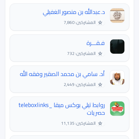
د.عبدالله بن منصور الغفيلي
☆
المشتركين: 7,860
فـقـــرة
☆
المشتركين: 732
أد. سامي بن محمد الصقير وفقه الله
☆
المشتركين: 2,449
روابط تيلي بوكس ميقا _teleboxlinks
حصريات
☆
المشتركين: 11,135