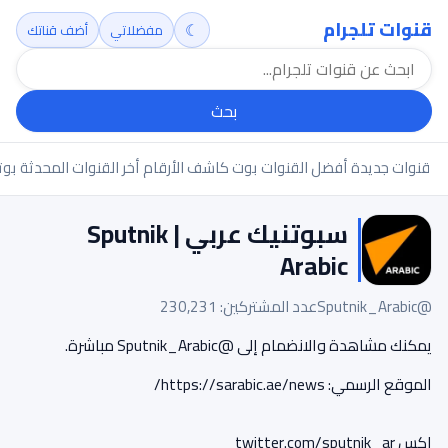
قنوات تلجرام
☾
مفضلاتي
أضف قناتك
بحث
قنوات جديدة
أفضل القنوات
بوت كاشف الأرقام
أخر القنوات المحدثة
بوت
سبوتنيك عربي | Sputnik
Arabic
@Sputnik_Arabic
عدد المشتركين: 230,231
يمكنك مشاهدة والانضمام إلى @Sputnik_Arabic مباشرة.
الموقع الرسمي: https://sarabic.ae/news/
إكس twitter.com/sputnik_ar