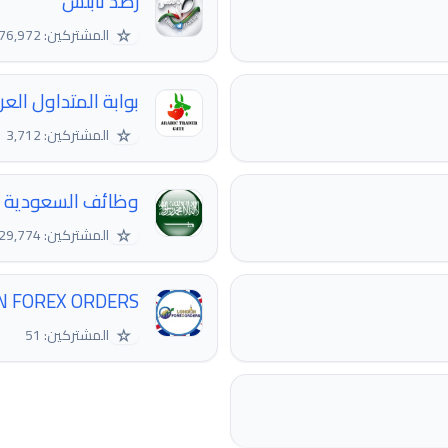
رصد نابلس
☆
المشتركين: 76,972
بوابة المتداول العربي | RADER GATE
☆
المشتركين: 3,712
وظائف السعودية 
☆
المشتركين: 29,774
N FOREX ORDERS
☆
المشتركين: 51