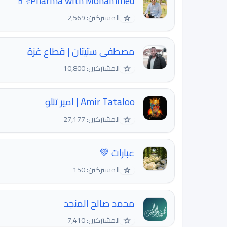
Pharma with Mohammed⚕️💊
☆
المشتركين: 2,569
مصطفى ستيتان | قطاع غزة
☆
المشتركين: 10,800
Amir Tataloo | امیر تتلو
☆
المشتركين: 27,177
عبارات 💚
☆
المشتركين: 150
محمد صالح المنجد
☆
المشتركين: 7,410