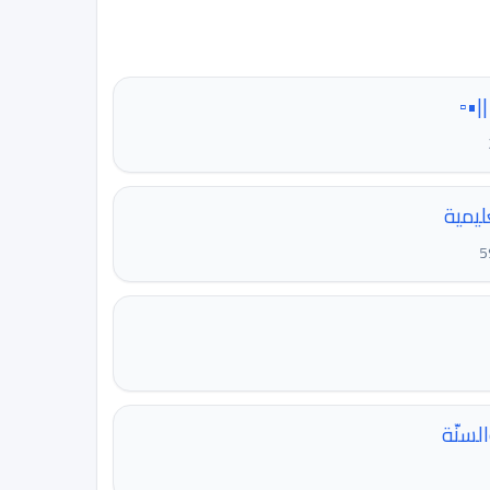
|•▫️
ليمية
لسنّة