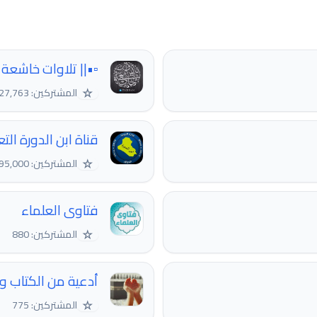
▫️•|| تلاوات خاشعة |
☆
المشتركين: 27,763
قناة ابن الدورة التع
☆
المشتركين: 595,000
فتاوى العلماء
☆
المشتركين: 880
أدعية من الكتاب وا
☆
المشتركين: 775