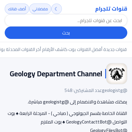
قنوات تلجرام
☾
مفضلاتي
أضف قناتك
بحث
قنوات جديدة
أفضل القنوات
بوت كاشف الأرقام
أخر القنوات المحدثة
بوت
Geology Department Channel
@geologistg
عدد المشتركين: 548
يمكنك مشاهدة والانضمام إلى @geologistg مباشرة.
القناة الخاصة بقسم الجيولوجي ( صباحي ) - المرحلة الرابعة ♠ بوت
التواصل @GeologyContacttBot ♠ بوت الملازم
@GeologyFilesBot