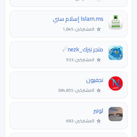
Islam.ms إسلام سني
☆
المشتركين: 1,845
متجر نيزك_nezk☄
☆
المشتركين: 933
نجفيون
☆
المشتركين: 384,855
لونير
☆
المشتركين: 683