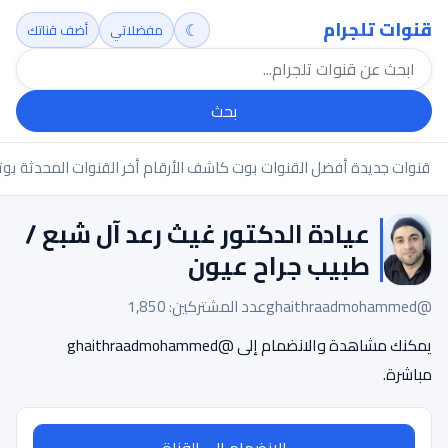
قنوات تلجرام
☾
مفضلاتي
أضف قناتك
بحث
قنوات جديدة
أفضل القنوات
بوت كاشف الأرقام
أخر القنوات المحدثة
بوت
عيادة الدكتور غيث رعد آل شبع /
طبيب جراح عيون
@ghaithraadmohammed
عدد المشتركين: 1,850
يمكنك مشاهدة والانضمام إلى @ghaithraadmohammed
مباشرة.