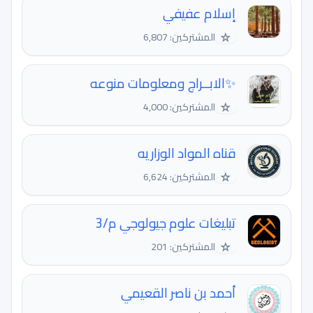
إسلام عفيفي
☆
المشتركين: 6,807
✨الابــراج ومعلومات منوعه
☆
المشتركين: 4,000
قناه المواد الوزاريه
☆
المشتركين: 6,624
تبليغات علوم جيولوجي م/3
☆
المشتركين: 201
أحمد بن ناصر القعيمي