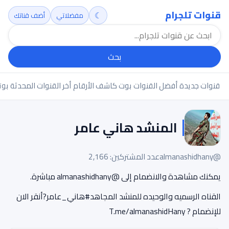
قنوات تلجرام
☾
مفضلاتي
أضف قناتك
بحث
قنوات جديدة
أفضل القنوات
بوت كاشف الأرقام
أخر القنوات المحدثة
بوت
المنشد هاني عامر
@almanashidhany
عدد المشتركين: 2,166
يمكنك مشاهدة والانضمام إلى @almanashidhany مباشرة.
القناه الرسميه والوحيده للمنشد المجاهد#هاني_عامر?أنقر الان
للإنضمام ? T.me/almanashidHany