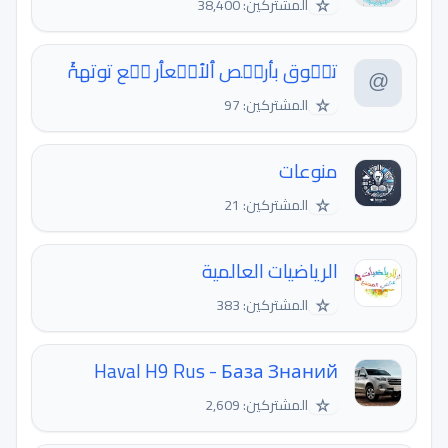
☆
المشتركين: 38,400
تسۜوق بأرخۡص ٱلٱسۜعٱر مۘع توتهۂَ
☆
المشتركين: 97
منوعات
☆
المشتركين: 21
الرياضيات العالمية
☆
المشتركين: 383
Haval H9 Rus - База Знаний
☆
المشتركين: 2,609