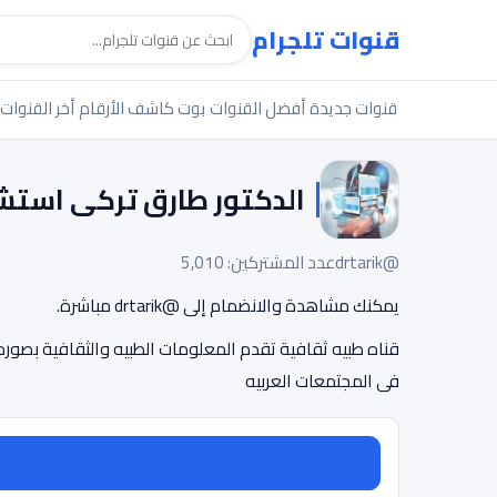
قنوات تلجرام
قنوات جديدة
أفضل القنوات
بوت كاشف الأرقام
أخر القنوات
الدكتور طارق تركى استش
@drtarik
عدد المشتركين: 5,010
يمكنك مشاهدة والانضمام إلى @drtarik مباشرة.
قناه طبيه ثقافية تقدم المعلومات الطبيه والثقافية بصور
فى المجتمعات العربيه