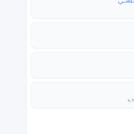
كبســي