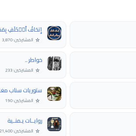
إِتحَافُ ٱلۡخَلَفِ بِمَج
☆
المشتركين: 3,870
خواطر ..
☆
المشتركين: 233
ستوريات سناب مغام
☆
المشتركين: 190
روايــات يـمنــية
☆
المشتركين: 21,400