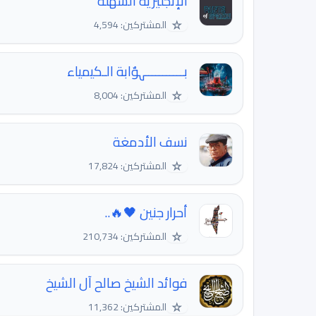
الإنجليزية السهلة
☆
المشتركين: 4,594
بـــــــــــہوٌابة الـكيمياء
☆
المشتركين: 8,004
نسف الأدمغة
☆
المشتركين: 17,824
أحرار جنين 🖤🔥..
☆
المشتركين: 210,734
فوائد الشيخ صالح آل الشيخ
☆
المشتركين: 11,362