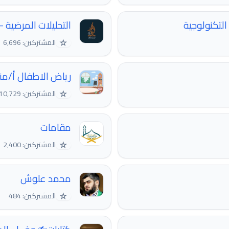
التحليلات المرضية - edical analysis
☆
المشتركين: 6,696
رياض الاطفال أ/م
☆
المشتركين: 10,729
مقامات
☆
المشتركين: 2,400
محمد علوش
☆
المشتركين: 484