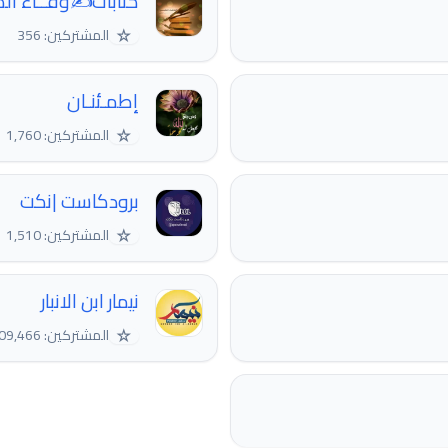
كتابات✍وفــاء ال
☆
المشتركين: 356
إطمـئنـان
☆
المشتركين: 1,760
برودكاست |نكت
☆
المشتركين: 1,510
نيمار ابن الانبار
☆
المشتركين: 4,709,466