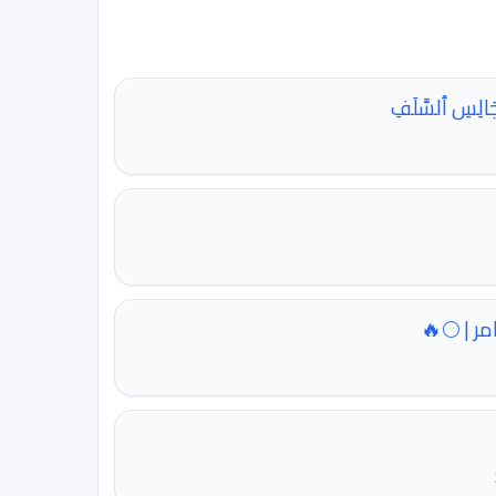
َالِسِ ٱلسَّلَفِ
ر | 🌕🔥