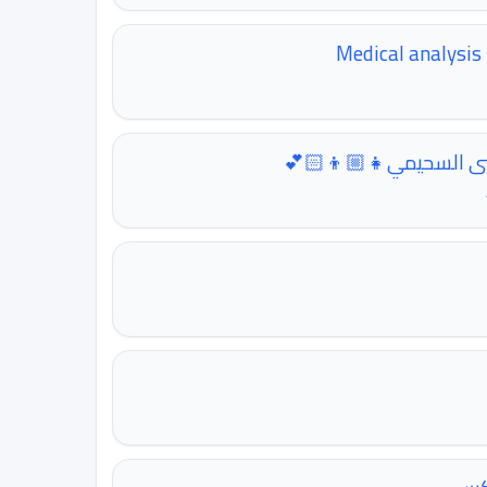
M
نى السحيمي👧🏼👦🏻💕