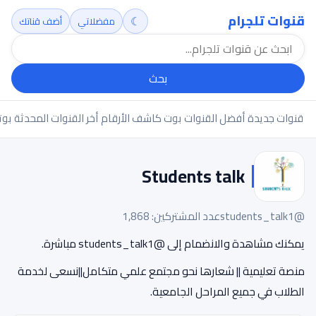
قنوات تلجرام
☾
مفضلاتي
أضف قناتك
بحث
قنوات جديدة
أفضل القنوات
بوت كاشف الأرقام
أخر القنوات المحدثة
بوت
Students talk
@students_talk1
عدد المشتركين: 1,868
يمكنك مشاهدة والانضمام إلى @students_talk1 مباشرة.
منصة تعليمية || شعارها نحو مجتمع علمي متكامل||نسعى لخدمة
الطلاب في جميع المراحل الجامعية.