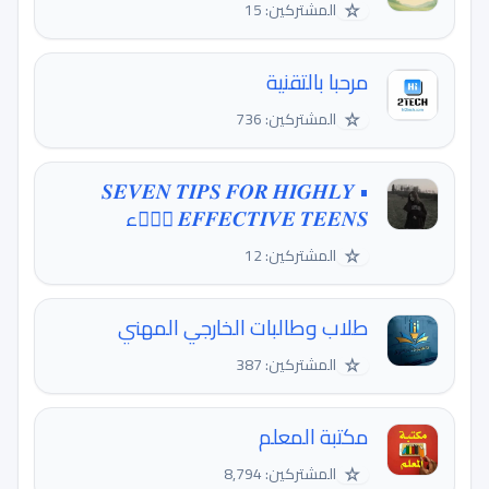
☆
المشتركين: 15
مرحبا بالتقنية
☆
المشتركين: 736
• 𝑺𝑬𝑽𝑬𝑵 𝑻𝑰𝑷𝑺 𝑭𝑶𝑹 𝑯𝑰𝑮𝑯𝑳𝒀
𝑬𝑭𝑭𝑬𝑪𝑻𝑰𝑽𝑬 𝑻𝑬𝑬𝑵𝑺 🏋‍♀🏹ء
☆
المشتركين: 12
طلاب وطالبات الخارجي المهني
☆
المشتركين: 387
مكتبة المعلم
☆
المشتركين: 8,794