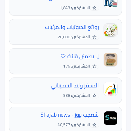
☆
المشتركين: 1,843
روائع الصوتيات والمرئيات
☆
المشتركين: 20,800
لِـ يطمئن قلبُک 🤍
☆
المشتركين: 176
المحفز وليد السحيباني
☆
المشتركين: 938
شعجب نيوز - Shajab news
☆
المشتركين: 40,577