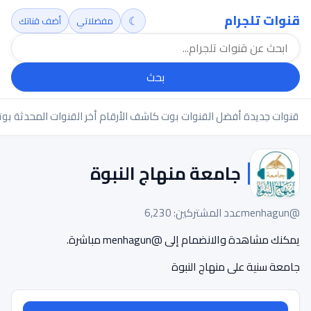
قنوات تلجرام
☾
مفضلاتي
أضف قناتك
بحث
قنوات جديدة
أفضل القنوات
بوت كاشف الأرقام
أخر القنوات المحدثة
بوت
جامعة منهاج النبوة
@menhagun
عدد المشتركين: 6,230
يمكنك مشاهدة والانضمام إلى @menhagun مباشرة.
جامعة سنية على منهاج النبوة