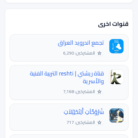
قنوات اخرى
تجمع اندرويد العراق
☆
المشتركين: 6,290
قناة ريشتي | reshti التربية الفنية
والأسرية
☆
المشتركين: 7,168
شَرْوُحَّآتِ أَلِتَحْلِيْلآتِ
☆
المشتركين: 717