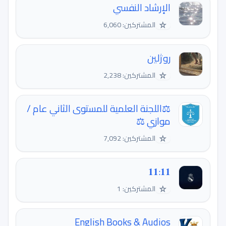
الإرشاد النفسي
☆
المشتركين: 6,060
روژلين
☆
المشتركين: 2,238
⚖اللجنة العلمية للمستوى الثاني عام /
موازي ⚖
☆
المشتركين: 7,092
𝟏𝟏:𝟏𝟏
☆
المشتركين: 1
English Books & Audios