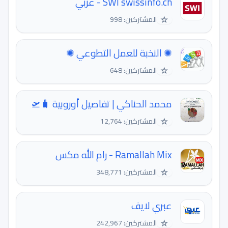
SWI swissinfo.ch - عربي
☆
المشتركين: 998
✺ النخبة للعمل التطوعي ✺
☆
المشتركين: 648
محمد الحناكي | تفاصيل أوروبية 🧳🛫
☆
المشتركين: 12,764
Ramallah Mix - رام الله مكس
☆
المشتركين: 348,771
عبري لايف
☆
المشتركين: 242,967