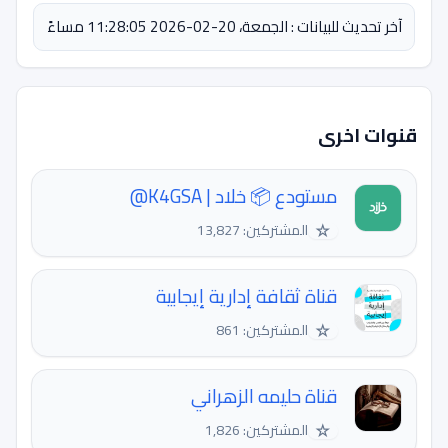
آخر تحديث للبيانات : الجمعة، 20-02-2026 11:28:05 مساءً
قنوات اخرى
مستودع 📦 خلاد | K4GSA@
☆
المشتركين: 13,827
قناة ثقافة إدارية إيجابية
☆
المشتركين: 861
قناة حليمه الزهراني
☆
المشتركين: 1,826