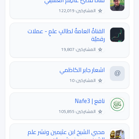
قناة قُصَيّ عاصِم العُسَيلي
☆
المشتركين: 122,019
القناةُ العامةُ لطالبِ علمٍ - عملات
رقميّة
☆
المشتركين: 19,807
اشعار جابر الكاظمي
☆
المشتركين: 10
نافع | Nafe3
☆
المشتركين: 105,855
محبي الشيخ ابن عثيمين ونشر علم