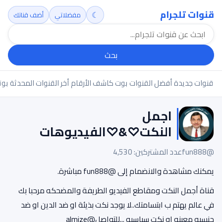
قنوات تلجرام
☾
مفضلاتي
أضف قناتك
بحث
قنوات جديدة
أفضل القنوات
بوت كاشف الأرقام
أخر القنوات المحدثة
بوت
اجمل
النكت♡&♡الفيديوهات
@fun888
عدد المشتركين: 4,530
يمكنك مشاهدة والانضمام إلى @fun888 مباشرة.
قناة أجمل النكت ومقاطع الفيديو الطريفة والمضحكه مرحبا بك
في عالم يهتم ب ابتسامتك..لا يوجد نكت بذيئة او ضد الدين او ضد
جنسيه معينه او نكت سياسيه ...للتواصل@almize