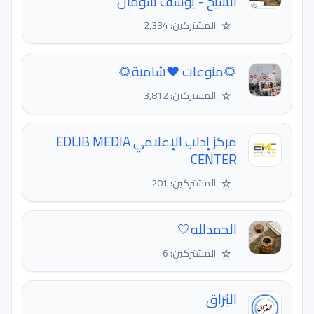
الشيخ - يوسف شومان
☆
المشتركين: 2,334
🌻منوعات ❤شامية🌻
☆
المشتركين: 3,812
مركز إدلب الإعلامي EDLIB MEDIA
CENTER
☆
المشتركين: 201
الحمدلله🤍
☆
المشتركين: 6
البُرَاق