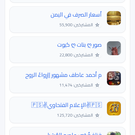
أسعار الصرف في اليمن
☆
المشتركين: 55,900
صور ღ بنات ღ كيوت
☆
المشتركين: 22,800
م أحمد عاطف مشهور ||رِواءُ الروح
☆
المشتركين: 11,474
🇵🇸✌️الإعلام الفتحاوي✌️🇵🇸
☆
المشتركين: 125,720