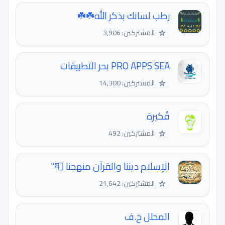
رطب لسانك بذكر الله☘️☘️
☆
المشتركين: 3,906
PRO APPS SEA بحر التطبيقات
☆
المشتركين: 14,300
فُكيرة
☆
المشتركين: 492
الإسلام ديننا والقرآن منهجنا 📮"
☆
المشتركين: 21,642
المحلل خ.ف