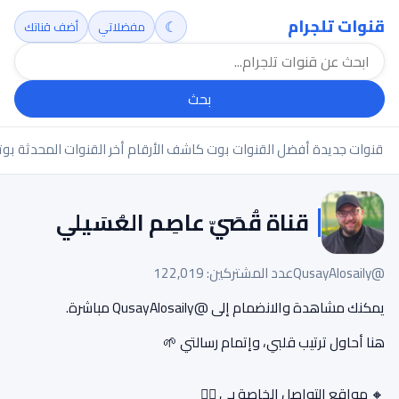
قنوات تلجرام
☾
مفضلاتي
أضف قناتك
بحث
قنوات جديدة
أفضل القنوات
بوت كاشف الأرقام
أخر القنوات المحدثة
بوت
قناة قُصَيّ عاصِم العُسَيلي
@QusayAlosaily
عدد المشتركين: 122,019
يمكنك مشاهدة والانضمام إلى @QusayAlosaily مباشرة.
هنا أحاول ترتيب قلبي، وإتمام رسالتي 🌱
🔸 مواقع التواصل الخاصة بي 👇🏻