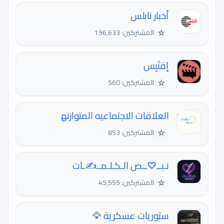
أخبار نابلس
☆
المشتركين: 196,633
إقتٓبِس
☆
المشتركين: 560
العلاقات الاجتماعيه المتوازنه‍‍‍
☆
المشتركين: 853
نـبــ♡ــض الـكـلـمــ✍ـات
☆
المشتركين: 45,555
ستوريات عسكرية 🦅