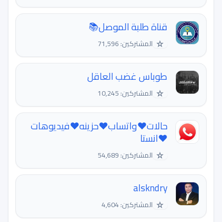
قناة طلبة الموصل📚
☆
المشتركين: 71,596
طوباس غضب العاقل
☆
المشتركين: 10,245
حالات❤️واتساب❤️حزينه❤️فيديوهات
❤️انستا
☆
المشتركين: 54,689
alskndry
☆
المشتركين: 4,604