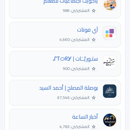
ياكويت اجتماعيات للمعلم
☆
المشتركين: 986
آي فونات
☆
المشتركين: 4,660
ستـوريّــٰات | ᔑᎢᝪᖇᎩ
☆
المشتركين: 900
بوصلة المصلح | أحمد السيد
☆
المشتركين: 67,546
أخبار الساعة
☆
المشتركين: 4,782