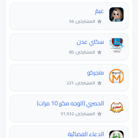
غيمَ
☆
المشتركين: 56
سكاي عدن
☆
المشتركين: 85
متجركو
☆
المشتركين: 221
الحصري (الوجه مكرر 10 مرات)
☆
المشتركين: 91,932
الدعاء الفضائية