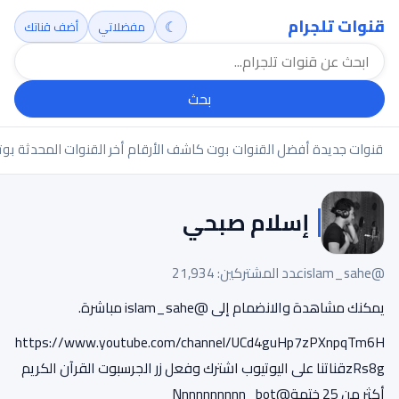
قنوات تلجرام
☾
مفضلاتي
أضف قناتك
بحث
قنوات جديدة
أفضل القنوات
بوت كاشف الأرقام
أخر القنوات المحدثة
بوت
إسلام صبحي
@islam_sahe
عدد المشتركين: 21,934
يمكنك مشاهدة والانضمام إلى @islam_sahe مباشرة.
https://www.youtube.com/channel/UCd4guHp7zPXnpqTm6H
zRs8gقناتنا على اليوتيوب اشترك وفعل زر الجرسبوت القرآن الكريم
أكثر من 25 ختمة@Nnnnnnnnnn_bot