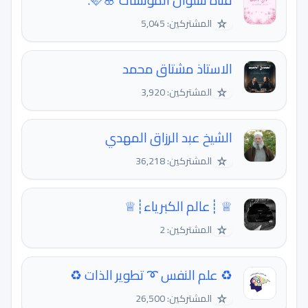
قناة سُلوان المؤنسات 🌸🩷.
☆
المشتركين: 5,045
الاستاذ مشتاق محمد
☆
المشتركين: 3,920
الشيخ عبد الرزاق المهدي
☆
المشتركين: 36,218
♕ ┊عالم الكبرياء┊♕
☆
المشتركين: 2
♻️ علم النفس ➰ تطوير الذات ♻️
☆
المشتركين: 26,500