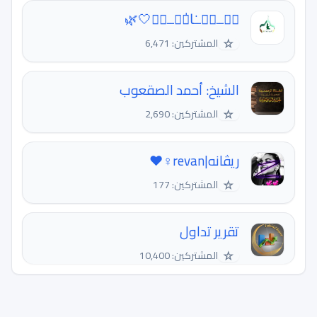
نۨــڛۣــٰا̍ٻۧــمۘ🤍🌿
☆
المشتركين: 6,471
الشيخ: أحمد الصقعوب
☆
المشتركين: 2,690
ريڤانه|revan‍♀️❤️
☆
المشتركين: 177
تقرير تداول
☆
المشتركين: 10,400