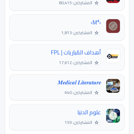
☆
المشتركين: 80,415
›M⁴›
☆
المشتركين: 1,813
أهداف المُباريات | FPL
☆
المشتركين: 17,612
𝑴𝒆𝒅𝒊𝒄𝒂𝒍 𝑳𝒊𝒕𝒆𝒓𝒂𝒕𝒖𝒓𝒆
☆
المشتركين: 640
علوم الدنيا
☆
المشتركين: 159