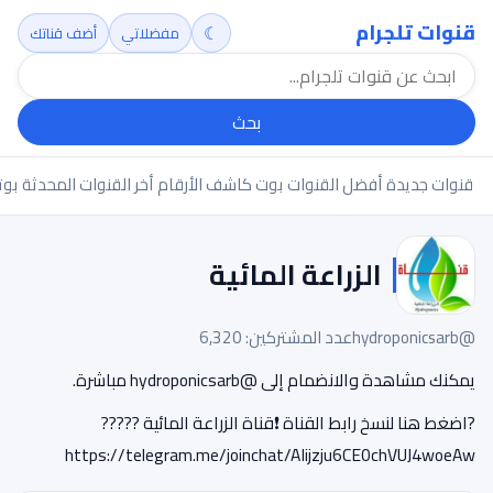
قنوات تلجرام
☾
مفضلاتي
أضف قناتك
بحث
قنوات جديدة
أفضل القنوات
بوت كاشف الأرقام
أخر القنوات المحدثة
بوت
الزراعة المائية
@hydroponicsarb
عدد المشتركين: 6,320
يمكنك مشاهدة والانضمام إلى @hydroponicsarb مباشرة.
?اضغط هنا لنسخ رابط القناة ❗️قناة الزراعة المائية ?????
https://telegram.me/joinchat/AIijzju6CE0chVUJ4woeAw