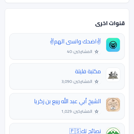
قنوات اخرى
✌اضحك وانسى الهم✌
☆
المشتركين: 40
مكتبة فليتة
☆
المشتركين: 3,090
الشيخ أبي عبد الله ربيع بن زكريا
☆
المشتركين: 1,029
نصائح تك🇵🇸