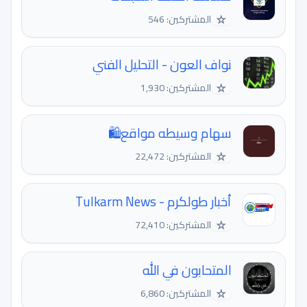
☆
المشتركين: 546
نواف العون - التحليل الفني
☆
المشتركين: 1,930
سهام وسيطه مواقع🛍️
☆
المشتركين: 22,472
أخبار طولكرم - Tulkarm News
☆
المشتركين: 72,410
المتحابون في الله
☆
المشتركين: 6,860