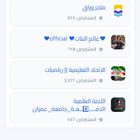
متجر وراق
☆
المشتركين: 915
❤عالم البنات❤ official❤
☆
المشتركين: 718
الاتحاد التعليمية || رياضيات
☆
المشتركين: 3,371
اللجنة العلمية
الدفــــ4️⃣ــعـة_جامعة_عمران
☆
المشتركين: 457