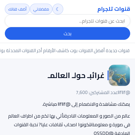
قنوات تلجرام
☾
مفضلاتي
أضف قناتك
بحث
قنوات جديدة
أفضل القنوات
بوت كاشف الأرقام
أخر القنوات المحدثة
بوت
غرائبـ حولـ العالمـ
@llfllf
عدد المشتركين: 7,600
يمكنك مشاهدة والانضمام إلى @llfllf مباشرة.
عالم من الصور و المعلومات النادرةنأتي بها لكم من اطراف العالم
في صورة و معلومةلتكونوا اصحاب ثقافات عليا? نخبة القنوات
الهادفة @QSSDD