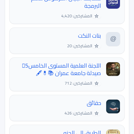
البرمجة
☆
المشتركين: 4,420
بنات النكت
☆
المشتركين: 20
اللجنة العلمية المستوى الخامس5⃣
صيدلة جامعة عمران 📚💊🖋
☆
المشتركين: 712
حقائق
☆
المشتركين: 426
الطريق الى الجنه