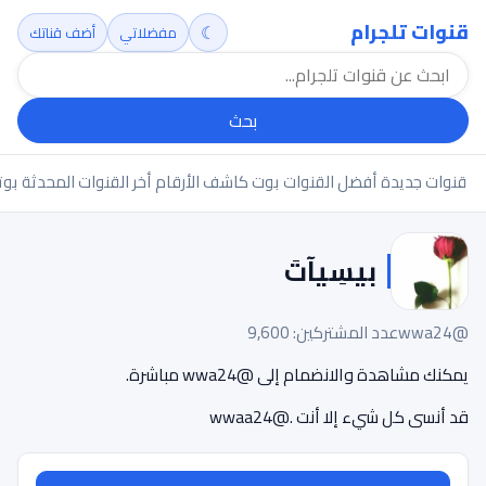
قنوات تلجرام
☾
مفضلاتي
أضف قناتك
بحث
قنوات جديدة
أفضل القنوات
بوت كاشف الأرقام
أخر القنوات المحدثة
بوت
بيسِيآتَ
@wwa24
عدد المشتركين: 9,600
يمكنك مشاهدة والانضمام إلى @wwa24 مباشرة.
‏قد أنسى كل شيء إلا أنت .@wwaa24