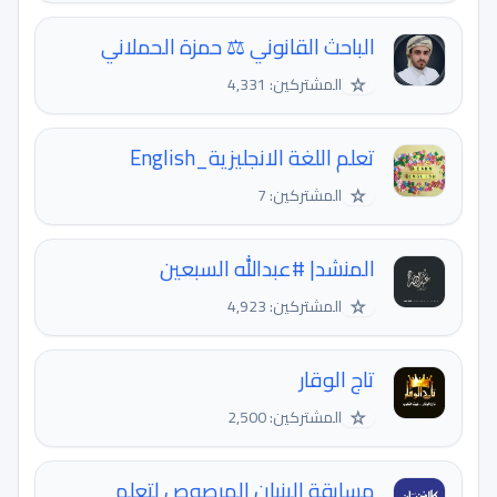
الباحث القانوني ⚖️ حمزة الحملاني
☆
المشتركين: 4,331
تعلم اللغة الانجليزية_English
☆
المشتركين: 7
المنشد| #عبدالله السبعين
☆
المشتركين: 4,923
تاج الوقار
☆
المشتركين: 2,500
مسابقة البنيان المرصوص لتعلم