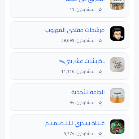
☆
المشتركين: 41
مرشحات مقتدى المهيوب
☆
المشتركين: 28,699
ـ خربشات عشرينيᯓ
☆
المشتركين: 11,116
الجاجة للأحذية
☆
المشتركين: 94
قـنـاة بـيـدري لـلـتـصـمـيـم
☆
المشتركين: 5,774