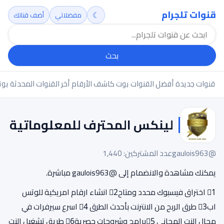
قنوات تلجرام
☾
مفضلاتي
أضف قناتك
بحث
قنوات جديدة
أفضل القنوات
بوت كاشف الأرقام
أخر القنوات المحدثة
بوت
لينكس المحترف للمعلوماتية
@gaulois963
عدد المشتركين: 1,440
يمكنك مشاهدة والانضمام إلى @gaulois963 مباشرة.
1⃣ اختراق فيسبوك محدد ومتاح2⃣ انشاء ارقام امريكية للوتس
اب3⃣ طرق الربح من الانترنت بأحدث الطرق 4⃣ اسرع سيرفرات في
مجال النت المجاني 5⃣برامج وشروحات حصرية6⃣ طريق تشغيل النت