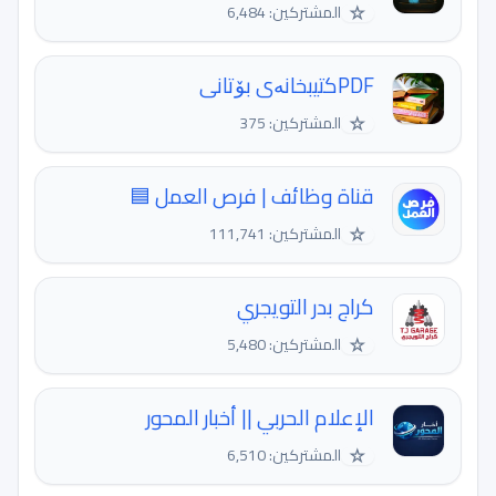
☆
المشتركين: 6,484
PDFكتيبخانەى بۆتانى
☆
المشتركين: 375
قناة وظائف | فرص العمل 🟦
☆
المشتركين: 111,741
كراج بدر التويجري
☆
المشتركين: 5,480
الإعلام الحربي || أخبار المحور
☆
المشتركين: 6,510