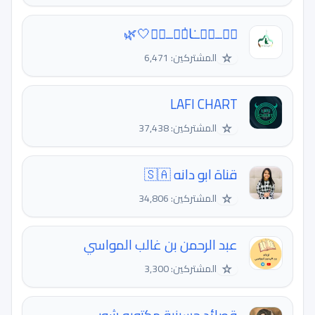
نۨــڛۣــٰا̍ٻۧــمۘ🤍🌿
☆
المشتركين: 6,471
LAFI CHART
☆
المشتركين: 37,438
قناة ابو دانه 🇸🇦
☆
المشتركين: 34,806
عبد الرحمن بن غالب المواسي
☆
المشتركين: 3,300