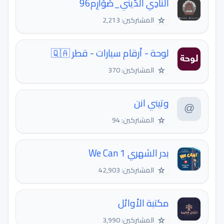
النّادِي الدِّيني_صَوَارِم96
☆
المشتركين: 2,213
لوحة - أرقام سيارات - قطر 🇶🇦
☆
المشتركين: 370
وتيني انن
☆
المشتركين: 94
بدر الشهري 1 We Can
☆
المشتركين: 42,903
مكتبة الأوائل
☆
المشتركين: 3,990