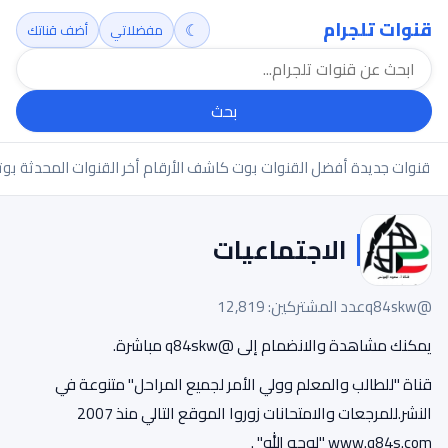
قنوات تلجرام
☾
مفضلاتي
أضف قناتك
بحث
قنوات جديدة
أفضل القنوات
بوت كاشف الأرقام
أخر القنوات المحدثة
بوت
الاجتماعيات
@q84skw
عدد المشتركين: 12,819
يمكنك مشاهدة والانضمام إلى @q84skw مباشرة.
قناة "للطالب والمعلم وولي الأمر لجميع المراحل" متنوعة في
النشر.للمرجعات والامتحانات زوروا الموقع التالي منذ 2007
www.q84s.com "لوجه الله" .