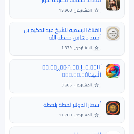
قصائد حسينية مكتوبه شور
☆
المشتركين: 19,900
القناة الرسمية للشيخ عبدالحكيم بن
أحمد دهاس حفظه الله
☆
المشتركين: 1,379
ۛ ּا̍ڶمۭـ؏ــڸـمۭـۃ ּمۭڔٻۧـمۭ
ا̍ڶـڜـٰا̍مۭـڛۜـېْۧ
☆
المشتركين: 3,865
أسعار الدولار لحظة بلحظة
☆
المشتركين: 11,700