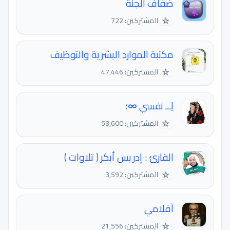
ضفاف الجنة
☆
المشتركين: 722
مكتبة الموارد البشرية والتوظيف
☆
المشتركين: 47,446
لِــ نفسي ∞؛
☆
المشتركين: 53,600
القارئ : إدريس أبكر ( تلاوات )
☆
المشتركين: 3,592
آفلامي
☆
المشتركين: 21,556