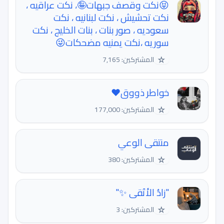
😝نكت وقصف جبهات🤪، نكت عراقيه ،
نكت تحشيش ، نكت لبنانيه ، نكت
سعوديه ، صور بنات ، بنات الخليج ، نكت
سوريه ،نكت يمنيه مضحكات😜
☆
المشتركين: 7,165
خواطر ذووق❤️
☆
المشتركين: 177,000
منتقى الوعي
☆
المشتركين: 380
"زادُ الأتَقى ✨"
☆
المشتركين: 3