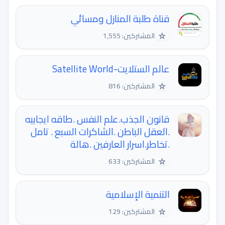
قناة طلبة المنازل ومسائي
☆
المشتركين: 1,555
عالم الستلايت-Satellite World
☆
المشتركين: 816
قانون الجذب.علم النفس .طاقه ايجابيه
.العقل الباطن .الشاكرات السبع . تامل
.تخاطر.اسرار العارفين .هالة
☆
المشتركين: 633
التنمية الإسلامية
☆
المشتركين: 129