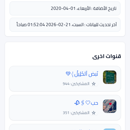
تاريخ الأضافة : الأربعاء، 01-04-2020
آخر تحديث للبيانات : السبت، 21-02-2026 01:52:04 صباحاً
قنوات اخرى
نَبض آلخَلِيلْ 𓂆💚
☆
المشتركين: 944
حب🤍🖇🥀
☆
المشتركين: 351