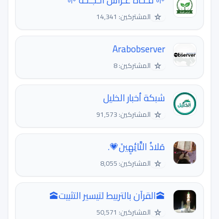
🌱 قـنـاة غـراس الـجـنـة 🌱
☆
المشتركين: 14,341
Arabobserver
☆
المشتركين: 8
شبكة أخبار الخليل
☆
المشتركين: 91,573
مَلاذُ التَّائِهِينَ💗.
☆
المشتركين: 8,055
🕋القرآن بالتربيط لتيسير التثبيت🕋
☆
المشتركين: 50,571