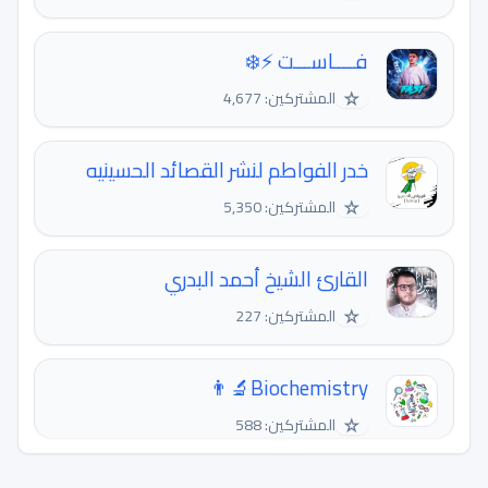
فــــاســـت ⚡❄️
☆
المشتركين: 4,677
خدر الفواطم لنشر القصائد الحسينيه
☆
المشتركين: 5,350
القارئ الشيخ أحمد البدري
☆
المشتركين: 227
Biochemistry👨‍🔬
☆
المشتركين: 588