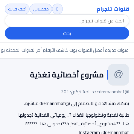
قنوات تلجرام
☾
مفضلاتي
أضف قناتك
بحث
قنوات جديدة
أفضل القنوات
بوت كاشف الأرقام
أخر القنوات المحدثة
بوت
مشروع أخصائية تغذية ️
@dremanmhof
عدد المشتركين: 201
يمكنك مشاهدة والانضمام إلى @dremanmhof مباشرة.
طالبة تغذية وتكنولوجيا الغذاء ?️... يومياتي الغذائية تجدونها
هنا...??#مشروع_أخصائية_تغذية??تجدوني هنا...??????
Instagram : dr.emanmhof