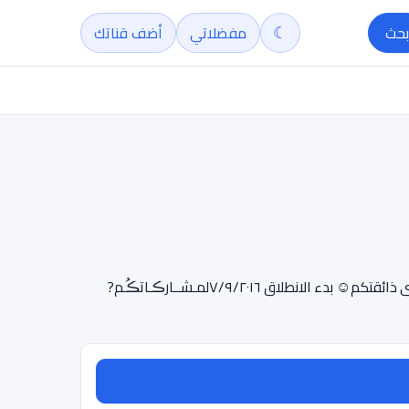
☾
بحث
مفضلاتي
أضف قناتك
?لهذه القناة نكهة لامثيل لها?لِأَنَكُمْ? أنْتُمُ بِهْاولِأنَّ كَلامُنْا مِنْ الواقِعْولِأَنَنا نَرسُِمْ الكَلِمْاتْ بِإِبْداع قَبْلَ نَشْرَهْا كُل ذلك لِنرتقي إلى مستوى ذائقتكم☺ بدء الانطلاق ٧/٩/٢٠١٦لمـشــارڪـاتڪُـم?