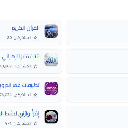
القرآن الكريم
☆
المشتركين: 80
قناة فايز الزهراني
☆
المشتركين: 13,602
تطبيقات عمر اندرويد - ndroid
☆
المشتركين: 74,074
إِقْرَأْ وَارْتَقِ لِحِفْظ 
☆
المشتركين: 471