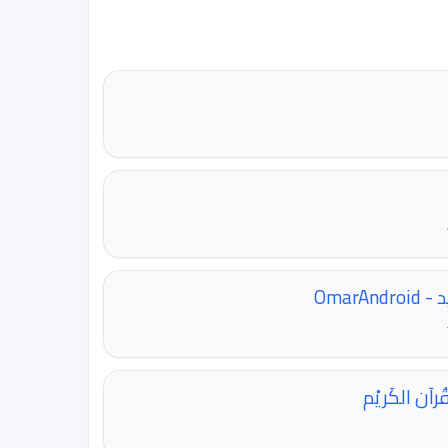
OmarA
القُرآن الكَريْم