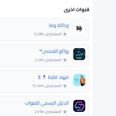
قنوات اخرى
وكالة وفا
☆
المشتركين: 6,289
روائع القصص™
☆
المشتركين: 2,250
مهند فارما 💊💉
☆
المشتركين: 57,340
الدليل الرسمي للقنوات
☆
المشتركين: 2,930