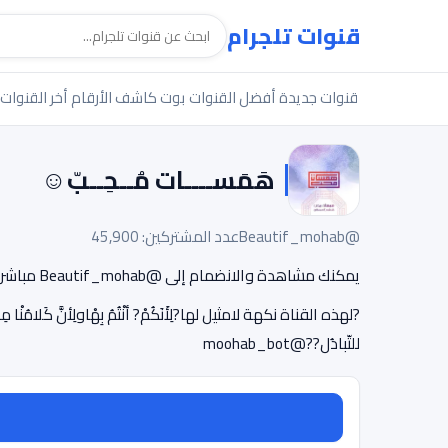
قنوات تلجرام
قنوات جديدة
أفضل القنوات
بوت كاشف الأرقام
أخر القنوات
هَمَســــات مُــحِــبّ☺
@Beautif_mohab
عدد المشتركين: 45,900
يمكنك مشاهدة والانضمام إلى @Beautif_mohab مباشرة.
للتّبادُل??@moohab_bot