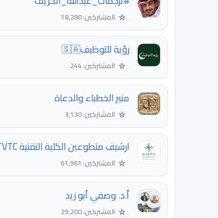
#ترجمات_عبدالله_الخريّف
☆
المشتركين: 18,280
رؤية للتوظيف🇸🇦
☆
المشتركين: 244
منبر الخطباء والدعاة
☆
المشتركين: 3,130
ارشيف متطوعين الكلية التقنية TVTC
☆
المشتركين: 61,961
أ.د. وصفي أبو زيد
☆
المشتركين: 29,200