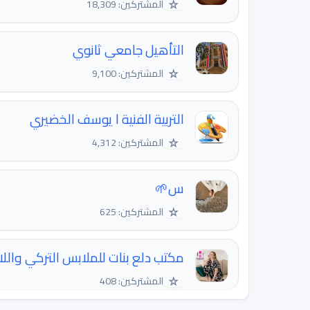
☆
المشتركين: 18,309
التأهيل جامعي ثانوي
☆
المشتركين: 9,100
التربية الفنية l يوسف الخضيري
☆
المشتركين: 4,312
س🌱
☆
المشتركين: 625
مكتب دلع بنات للملابس التركي واللا
☆
المشتركين: 408