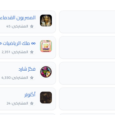
المصريون القدماء 𓂀
☆
المشتركين: 45
∞ ملك الرياضيات 
☆
المشتركين: 2,351
فكرٌ شارد
☆
المشتركين: 4,330
أكَتوبَر
☆
المشتركين: 24