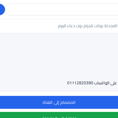
 المحدثة
بوتات تلجرام
بوت دعاء اليوم
تساب 01112820380
الانضمام إلى القناة