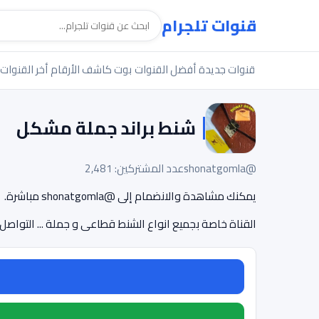
قنوات تلجرام
قنوات جديدة
أفضل القنوات
بوت كاشف الأرقام
أخر القنوات
شنط براند جملة مشكل
@shonatgomla
عدد المشتركين: 2,481
يمكنك مشاهدة والانضمام إلى @shonatgomla مباشرة.
القناة خاصة بجميع انواع الشنط قطاعى و جملة ... التواصل على الوا