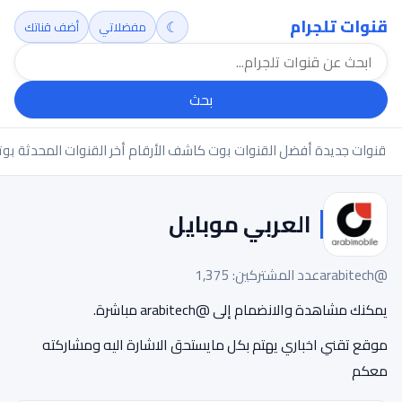
قنوات تلجرام
☾
مفضلاتي
أضف قناتك
بحث
قنوات جديدة
أفضل القنوات
بوت كاشف الأرقام
أخر القنوات المحدثة
بوت
العربي موبايل
@arabitech
عدد المشتركين: 1,375
يمكنك مشاهدة والانضمام إلى @arabitech مباشرة.
موقع تقني اخباري يهتم بكل مايستحق الاشارة اليه ومشاركته
معكم