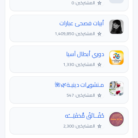
☆
المشتركين: 0
أبيات فصحىَ عبارات
☆
المشتركين: 1,409,850
دوري أبطال آسيا
☆
المشتركين: 1,330
مـنشوࢪات دينيـة🌿🌺
☆
المشتركين: 547
حُقًــائقً مٌٌخفَيَـــُه
☆
المشتركين: 2,300