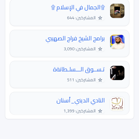
۩الجمال في الإسلام ۩
☆
المشتركين: 644
برامج الشيخ فراج الصهيبي
☆
المشتركين: 3,090
تـســوق الـــسلـطانةة
☆
المشتركين: 511
النادي الديني_أسنان
☆
المشتركين: 1,399