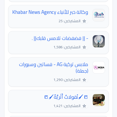
وكالة خبر للأنباء Khabar News Agency
☆
المشتركين: 25
- || فضفضات تلامس قلبك|| .
☆
المشتركين: 1,586
ملابس تركية AG - فساتين وسبورات
(جملة)
☆
المشتركين: 1,290
📒🖌نُقولاتٌ أَثَريَّةٌ🖌📒
☆
المشتركين: 1,421