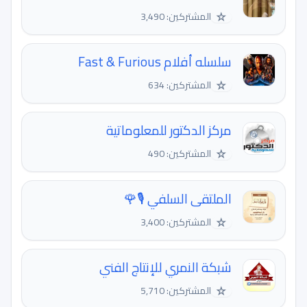
☆
المشتركين: 3,490
سلسله أفلام Fast & Furious
☆
المشتركين: 634
مركز الدكتور للمعلوماتية
☆
المشتركين: 490
الملتقى السلفي 🎙️🌹
☆
المشتركين: 3,400
شبكة النمري للإنتاج الفني
☆
المشتركين: 5,710