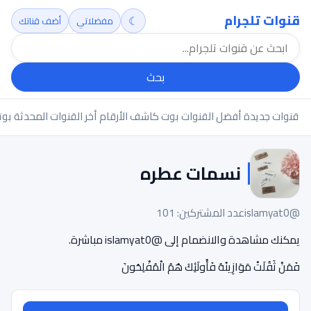
قنوات تلجرام
☾
مفضلاتي
أضف قناتك
بحث
قنوات جديدة
أفضل القنوات
بوت كاشف الأرقام
أخر القنوات المحدثة
بوت
نسمات عطره
@islamyat0
عدد المشتركين: 101
يمكنك مشاهدة والانضمام إلى @islamyat0 مباشرة.
‏فَمَنْ ثَقُلَتْ مَوَازِينُهُ فَأُولَئِكَ هُمُ الْمُفْلِحُونَ