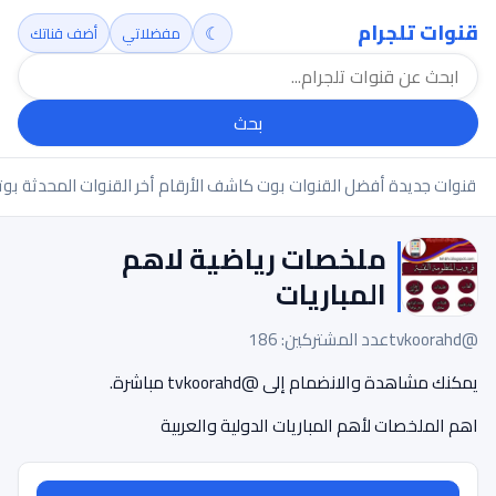
قنوات تلجرام
☾
مفضلاتي
أضف قناتك
بحث
قنوات جديدة
أفضل القنوات
بوت كاشف الأرقام
أخر القنوات المحدثة
بوت
ملخصات رياضية لاهم
المباريات
@tvkoorahd
عدد المشتركين: 186
يمكنك مشاهدة والانضمام إلى @tvkoorahd مباشرة.
اهم الملخصات لأهم المباريات الدولية والعربية