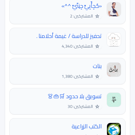
«حٌجِأّبِيِّ جِنِتّيِّ ^^»
☆
المشتركين: 2
تحفيز للدراسة / غيمة أحلامنا .
☆
المشتركين: 4,340
بنات
☆
المشتركين: 1,380
تسويق بلا حدود 🛒👜👗
☆
المشتركين: 30
الكتب الزراعية