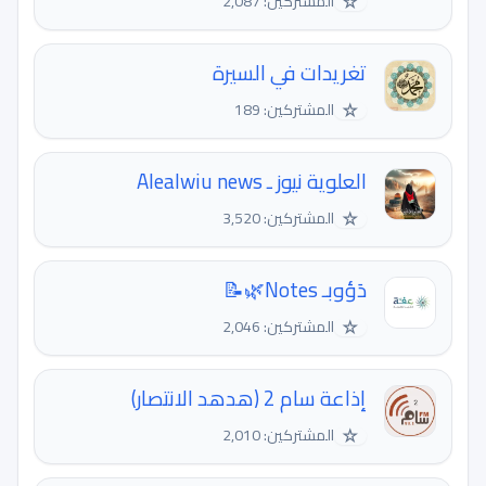
☆
المشتركين: 2,087
تغريدات في السيرة
☆
المشتركين: 189
العلوية نيوز ـ Alealwiu news
☆
المشتركين: 3,520
دَؤوبـ Notes🌿📝
☆
المشتركين: 2,046
إذاعة سام 2 (هدهد الانتصار)
☆
المشتركين: 2,010