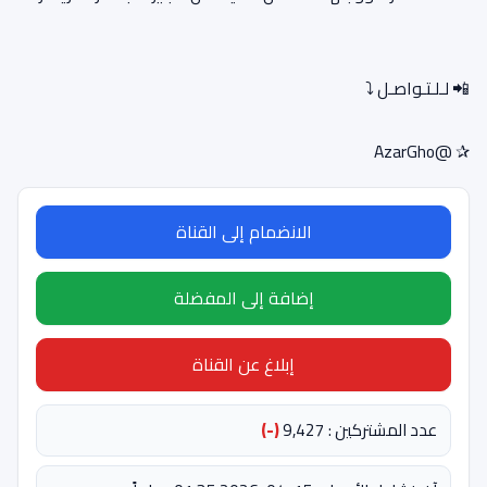
📲 لـلـتـواصـل ⤵️
✰ @AzarGho
الانضمام إلى القناة
إضافة إلى المفضلة
إبلاغ عن القناة
عدد المشتركين : 9,427
(-)