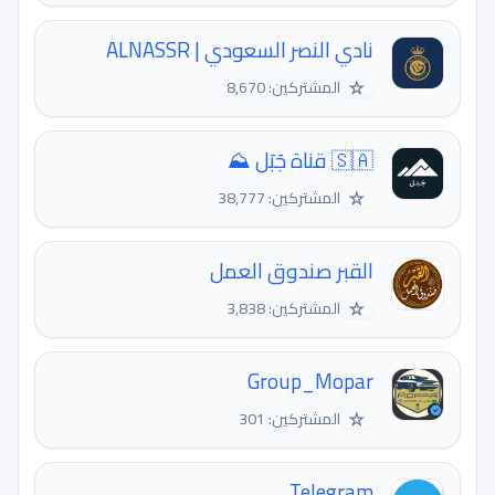
نادي النصر السعودي | ALNASSR
☆
المشتركين: 8,670
🇸🇦 قناة جَبَل ⛰️
☆
المشتركين: 38,777
القبر صندوق العمل
☆
المشتركين: 3,838
Group_Mopar
☆
المشتركين: 301
Telegram