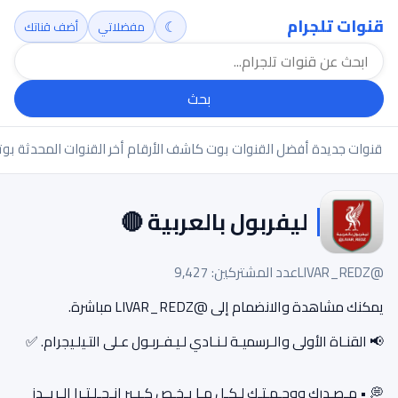
قنوات تلجرام
☾
مفضلاتي
أضف قناتك
بحث
قنوات جديدة
أفضل القنوات
بوت كاشف الأرقام
أخر القنوات المحدثة
بوت
ليفربول بالعربية 🔴
@LIVAR_REDZ
عدد المشتركين: 9,427
يمكنك مشاهدة والانضمام إلى @LIVAR_REDZ مباشرة.
📢 القنـاة الأولى والـرسميـة لـنـادي لـيـفـربـول عـلى التـيلـيجرام. ✅
💭 • مـصـدرك ووجـهـتـك لـكـل مـا يـخـص كـبـير انـجـلـتـرا الـريــدز