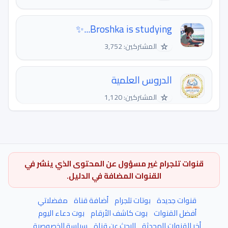
Broshka is studying...✨
☆
المشتركين: 3,752
الدروس العلمية
☆
المشتركين: 1,120
قنوات تلجرام غير مسؤول عن المحتوى الذي ينشر في
القنوات المضافة في الدليل.
قنوات جديدة
بوتات تلجرام
أضافة قناة
مفضلاتي
أفضل القنوات
بوت كاشف الأرقام
بوت دعاء اليوم
أخر القنوات المحدثة
البحث عن قناة
سياسة الخصوصية