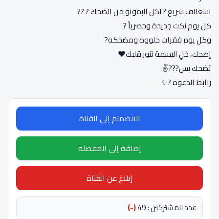
اسعااف سريع ? لكل البموتو من الضحك ? ??
كل يوم نكت جديدة وحصرياً ?
وكل يوم فقرات حلووه ومضحكه?
إضحك، خَلِ البَسمة تنور قلبك❤️
تضحك بس???✌️
راابط الدعوه ?✨
الانضمام إلى القناة
إضافة إلى المفضلة
إبلاغ عن القناة
عدد المشتركين : 49
(-)