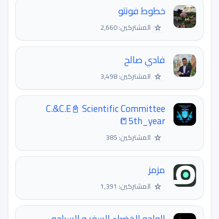
خطوط فونتو
☆
المشتركين: 2,660
فادي صالح
☆
المشتركين: 3,498
C.&C.E📓 Scientific Committee
5th_year📒
☆
المشتركين: 385
مزمز
☆
المشتركين: 1,391
الواحه الخضراء للسفر و السياحه