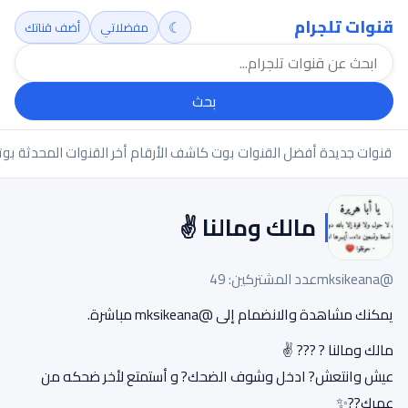
قنوات تلجرام
☾
مفضلاتي
أضف قناتك
بحث
قنوات جديدة
أفضل القنوات
بوت كاشف الأرقام
أخر القنوات المحدثة
بوت
مالك ومالنا ✌️
@mksikeana
عدد المشتركين: 49
يمكنك مشاهدة والانضمام إلى @mksikeana مباشرة.
مالك ومالنا ? ??? ✌️
عيش وانتعش? ادخل وشوف الضحك? و أستمتع لأخر ضحكه من
عمرك??✨