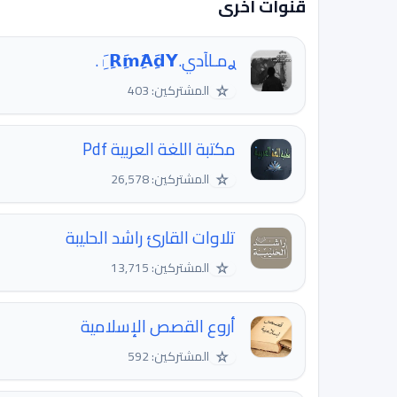
قنوات اخرى
ࢪﻣـاﺂدي.𓏺 َِ𝗥َِ𝗺َِ𝗔َِ𝗱َِ𝗬 .
☆
المشتركين: 403
مكتبة اللغة العربية Pdf
☆
المشتركين: 26,578
تلاوات القارئ راشد الحليبة
☆
المشتركين: 13,715
أروع القصص الإسلامية
☆
المشتركين: 592