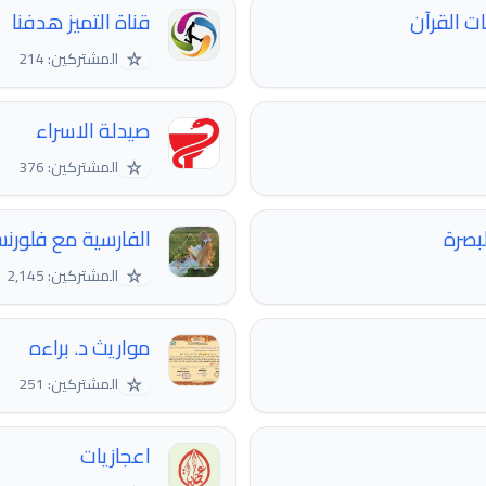
ت القرآن
قناة التميز هدفنا
☆
المشتركين: 214
صيدلة الاسراء
☆
المشتركين: 376
لبصرة
الفارسیة مع فلورنس  ᳝ 𓂀 ᳤᳥ ᳝𓆪
☆
المشتركين: 2,145
مواريث د. براءه
☆
المشتركين: 251
اعجازيات