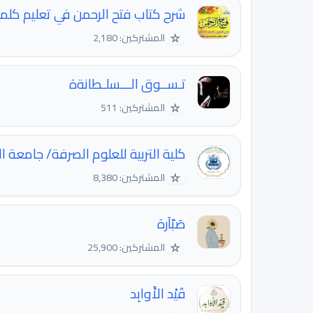
شرح كتاب فتح الرحمن في تعليم كلما
☆
المشتركين: 2,180
تـســوق الـــسلـطانةة
☆
المشتركين: 511
كلية التربية للعلوم الصرفة/ جامعة ا
☆
المشتركين: 8,380
صَبّآرة
☆
المشتركين: 25,900
قَيْد الأَوابِد