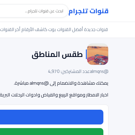
قنوات تلجرام
قنوات جديدة
أفضل القنوات
بوت كاشف الأرقام
أخر القنوات
طقس المناطق
@almqns
عدد المشتركين: 4,970
يمكنك مشاهدة والانضمام إلى @almqns مباشرة.
اخبار الامطار ومواقع الربيع والفياض وادوات الرحلات البريةhttps://t.me/ALMQNS