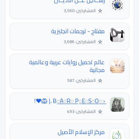
رَســائـِل عَــن الأديَــان
☆
المشتركين: 3,560
مفتاح - ترجمات انجليزية
☆
المشتركين: 3,686
عالم تحميل روايات عربية وعالمية
مجانية
☆
المشتركين: 587
‹ B꯭A꯭R꯭ P꯭E꯭S꯭O꯭ ،| 🦁❤️!
☆
المشتركين: 493
مركز الإسلام الأصيل