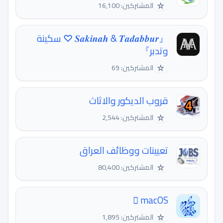
☆
المشتركين: 16,100
『𝑺𝒂𝒌𝒊𝒏𝒂𝒉 & 𝑻𝒂𝒅𝒂𝒃𝒃𝒖𝒓 ♡ سكينة
وتدبر』
☆
المشتركين: 69
قروب الديكور والاثاث
☆
المشتركين: 2,544
تعيينات ووظائف العراق
☆
المشتركين: 80,400
 macOS
☆
المشتركين: 1,895