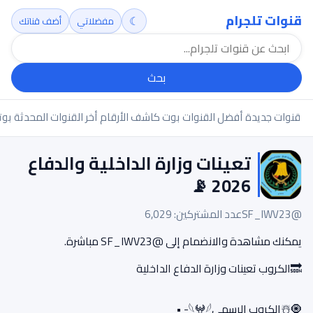
قنوات تلجرام
☾
مفضلاتي
أضف قناتك
بحث
قنوات جديدة
أفضل القنوات
بوت كاشف الأرقام
أخر القنوات المحدثة
بوت
تعينات وزارة الداخلية والدفاع
2026 📡
@SF_IWV23
عدد المشتركين: 6,029
يمكنك مشاهدة والانضمام إلى @SF_IWV23 مباشرة.
🔜الكروب تعينات وزارة الدفاع الداخلية
🧿☃️الكروب الرسمي𓆩𖤍𓆪- •