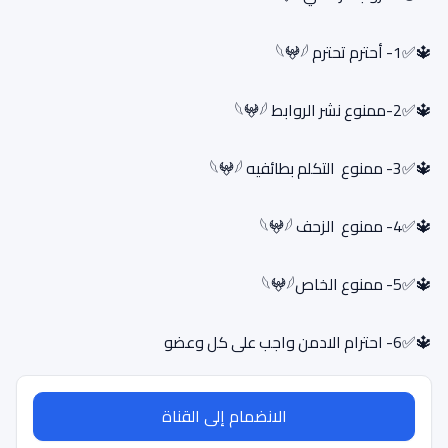
🔱✅1- أحترم تحترم 𓆩𖤍𓆪
🔱✅2-ممنوع نشر الروابط 𓆩𖤍𓆪
🔱✅3- ممنوع التكلم بطائفيه 𓆩𖤍𓆪
🔱✅4- ممنوع الزحف 𓆩𖤍𓆪
🔱✅5- ممنوع الخاص𓆩𖤍𓆪
🔱✅6- احترام الادمن واجب على كل وعضو
الانضمام إلى القناة