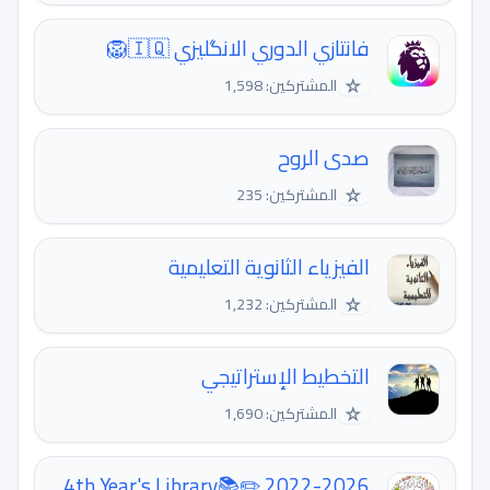
فانتازي الدوري الانگليزي 🇮🇶🦁
☆
المشتركين: 1,598
صدى الروح
☆
المشتركين: 235
الفيزياء الثانوية التعليمية
☆
المشتركين: 1,232
التخطيط الإستراتيجي
☆
المشتركين: 1,690
4th Year's Library📚✏️ 2022-2026