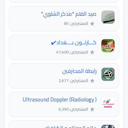
صيد القلم *مذكر الشلوي*
☆
المشتركين: 85
كـــارتــون بــــغداد✔️
☆
المشتركين: 47,400
رابطة المحترفين
☆
المشتركين: 2,677
Ultrasound Doppler (Radiology )
☆
المشتركين: 6,390