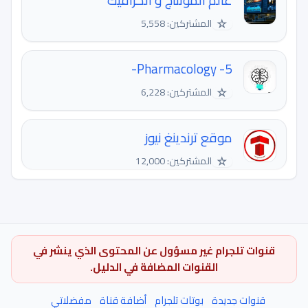
عالم المونتاج و الكرافيك
☆
المشتركين: 5,558
Pharmacology -5-
☆
المشتركين: 6,228
موقع ترندينغ نيوز
☆
المشتركين: 12,000
قنوات تلجرام غير مسؤول عن المحتوى الذي ينشر في
القنوات المضافة في الدليل.
قنوات جديدة
بوتات تلجرام
أضافة قناة
مفضلاتي