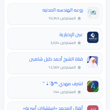
روعه الهندسه المدنيه
☆
المشتركين: 10,343
عين الإخبارية
☆
المشتركين: 3,024
قناة الشيخ أحمد خليل شاهين
☆
المشتركين: 12,569
اشرف مهدي ℡ֆ‘⇣️ “
☆
المشتركين: 144
أنفال المحمد «استشارات أسرية»