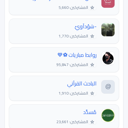
☆
المشتركين: 5,660
-سَوْدآويّ.
☆
المشتركين: 1,770
روابط مباريات ⚽️💙
☆
المشتركين: 95,847
الباحث القرآني
☆
المشتركين: 1,910
مُسدَّد
☆
المشتركين: 23,661