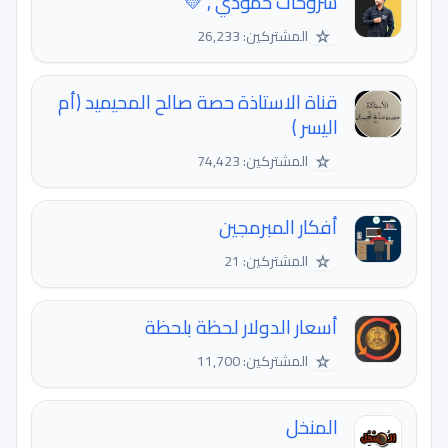
شروحات حمودي , 💛
☆
المشتركين: 26,233
قناة الاستاذة حصة صالح المحيميد (أم
اليسر )
☆
المشتركين: 74,423
أفكار المبرمجين
☆
المشتركين: 21
أسعار الدولار لحظة بلحظة
☆
المشتركين: 11,700
المنخل