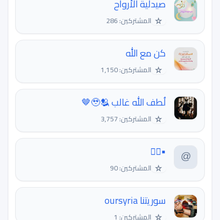
صيدلية الأرواح
☆
المشتركين: 286
كن مع الله
☆
المشتركين: 1,150
لُطف الله غالب 🥹🫂🤎
☆
المشتركين: 3,757
▪️👇🏻
☆
المشتركين: 90
سوريتنا oursyria
☆
المشتركين: 1