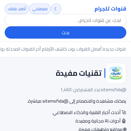
قنوات تلجرام
☾
مفضلاتي
أضف قناتك
بحث
قنوات جديدة
أفضل القنوات
بوت كاشف الأرقام
أخر القنوات المحدثة
بوت
تقنيات مفيدة
@sitemofida
عدد المشتركين: 1,460
يمكنك مشاهدة والانضمام إلى @sitemofida مباشرة.
🚀 أحدث أخبار التقنية والذكاء الاصطناعي
🤖 أدوات AI مجانية ومفيدة
🌐 مواقع وتطبيقات مميزة