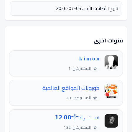
تاريخ الأضافة : الأحد، 05-07-2026
قنوات اخرى
𝐤 𝐢 𝐦 𝐨 𝐧
☆
المشتركين: 1
كوبونات المواقع العالمية
☆
المشتركين: 20
ســــٓــﯠاد‍‍‍𝟭𝟮:𝟬𝟬༒
☆
المشتركين: 132