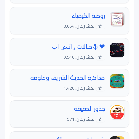
روضة الكيمياء
☆
المشتركين: 3,064
❤ ֆ ﺣـالات ۄاتـښ اﭖ
☆
المشتركين: 9,940
مذاكرة الحديث الشريف وعلومه
☆
المشتركين: 1,420
جذور الحقيقة
☆
المشتركين: 971