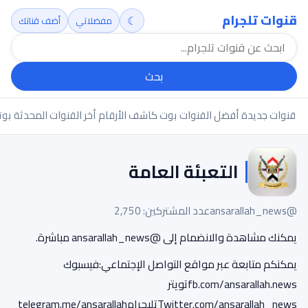
قنوات تلجرام
☾
مفضلاتي
أضف قناتك
بحث
قنوات جديدة
أفضل القنوات
بوت كاشف الأرقام
أخر القنوات المحدثة
بوت
التعبئة العامة
@ansarallah_news
عدد المشتركين: 2,750
يمكنك مشاهدة والانضمام إلى @ansarallah_news مباشرة.
يمكنكم متابعة عبر مواقع التواصل الإجتماعي:فيسبوك
fb.com/ansarallah.newsتويتر
Twitter.com/ansarallah_newsتليجرامtelegram.me/ansarallah