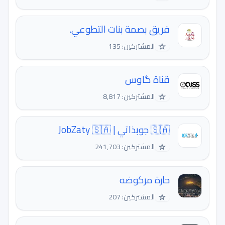
فريق بصمة بنات التطوعي.
☆
المشتركين: 135
قناة گاوس
☆
المشتركين: 8,817
🇸🇦 جوبذاتي | JobZaty 🇸🇦
☆
المشتركين: 241,703
حارة مركوضه
☆
المشتركين: 207