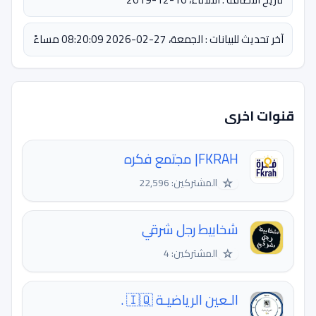
آخر تحديث للبيانات : الجمعة، 27-02-2026 08:20:09 مساءً
قنوات اخرى
FKRAH| مجتمع فكره
☆
المشتركين: 22,596
شخابيط رجل شرقي
☆
المشتركين: 4
الـعين الرياضيـة 🇮🇶 .