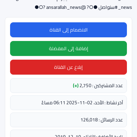
_news#سنواصل ●○? @ansarallah_news ?○●
الانضمام إلى القناة
إضافة إلى المفضلة
إبلاغ عن القناة
عدد المشتركين : 2,750
(+)
آخر نشاط : الأحد، 02-11-2025 06:11 مساءً
عدد الرسائل : 126,018
تاريخ الأضافة : الثلاثاء، 10-12-2019