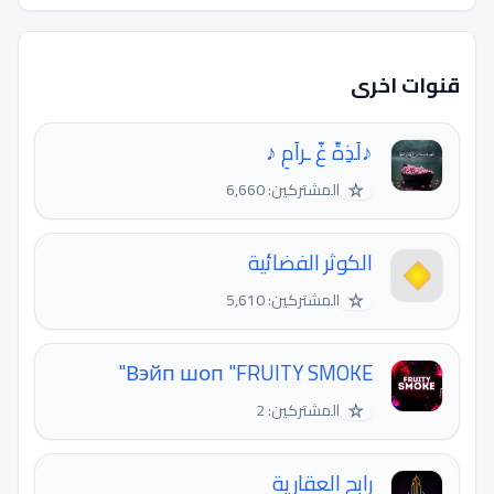
قنوات اخرى
♪لَذِةّ غّ ـرآمِ ♪
☆
المشتركين: 6,660
الکوثر الفضائیة
☆
المشتركين: 5,610
Вэйп шоп "FRUITY SMOKE"
☆
المشتركين: 2
رابح العقارية