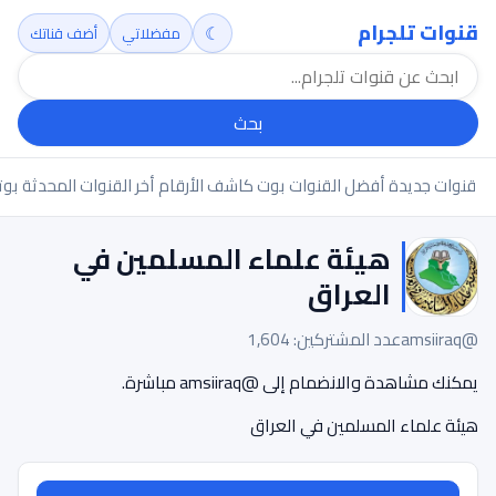
قنوات تلجرام
☾
مفضلاتي
أضف قناتك
بحث
قنوات جديدة
أفضل القنوات
بوت كاشف الأرقام
أخر القنوات المحدثة
بوت
هيئة علماء المسلمين في
العراق
@amsiiraq
عدد المشتركين: 1,604
يمكنك مشاهدة والانضمام إلى @amsiiraq مباشرة.
هيئة علماء المسلمين في العراق