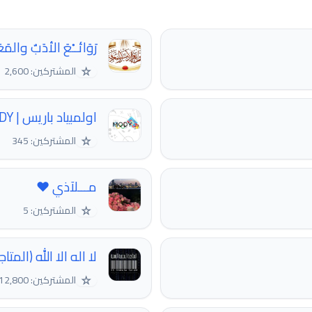
رَوَائــْعَ الأدَبٌ والمَ
☆
المشتركين: 2,600
اولمبياد باريس | MODY
☆
المشتركين: 345
مـــلآذي ❤︎
☆
المشتركين: 5
لا اله الا الله (المتاجرة ا
☆
المشتركين: 12,800