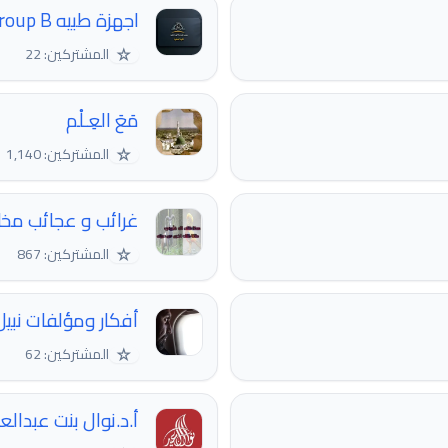
اجهزة طبيه Group B
☆
المشتركين: 22
مَعَ العِـلْم
☆
المشتركين: 1,140
غرائب و عجائب مخل
☆
المشتركين: 867
أفكار ومؤلفات نبيل
☆
المشتركين: 62
أ.د.نوال بنت عبدالعز