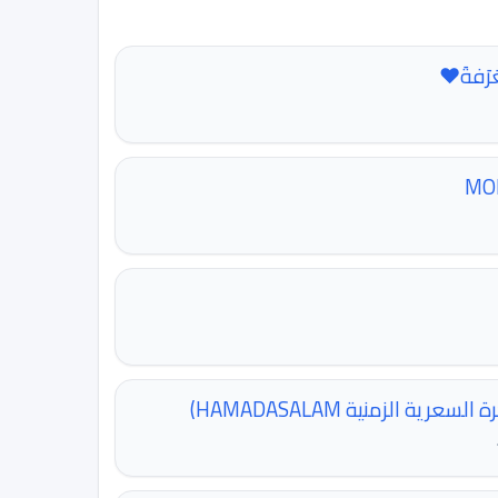
عَرَفةَ❤️
لسعرية الزمنية HAMADASALAM)