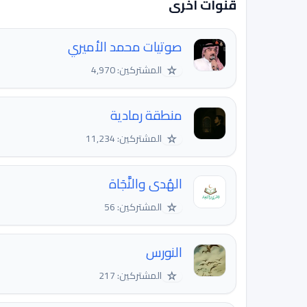
قنوات اخرى
صوتيات محمد الأميري
☆
المشتركين: 4,970
منطقة رمادية
☆
المشتركين: 11,234
الهُدى والنَّجَاة
☆
المشتركين: 56
النورس
☆
المشتركين: 217