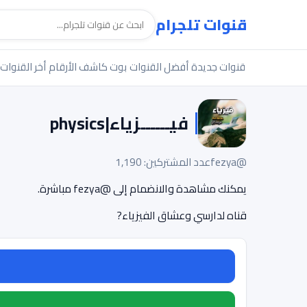
قنوات تلجرام
قنوات جديدة
أفضل القنوات
بوت كاشف الأرقام
أخر القنوات
فيــــــزياء|physics
@fezya
عدد المشتركين: 1,190
يمكنك مشاهدة والانضمام إلى @fezya مباشرة.
قناه لدارسي وعشاق الفيزياء?