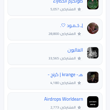
طولكرم الخضراء
☆
المشتركين: 5,057
لِـ حَـمـود 🤍.
☆
المشتركين: 28,800
الغالبون
☆
المشتركين: 33,565
🧢- krange | كرنج -
☆
المشتركين: 4,180
Airdrops Worldearn
☆
المشتركين: 2,773