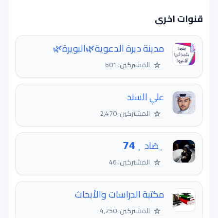
قنوات اخرى
مدينة ديرة الدعوية🌿البويرة🌿
☆
المشتركين: 601
علي السند
☆
المشتركين: 2,470
﮼صَاد ﮼ 𝟳𝟰
☆
المشتركين: 46
مكتبة الدراسات والأبحاث
☆
المشتركين: 4,250