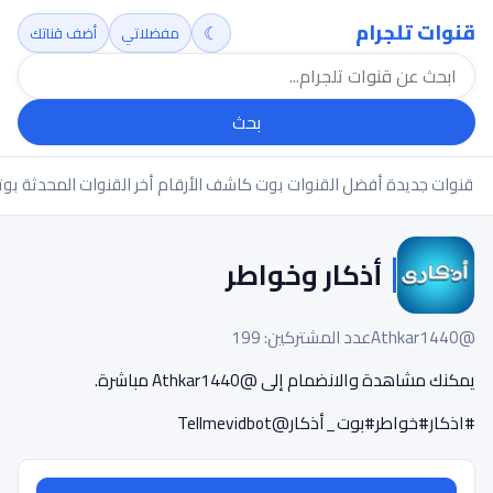
قنوات تلجرام
☾
مفضلاتي
أضف قناتك
بحث
قنوات جديدة
أفضل القنوات
بوت كاشف الأرقام
أخر القنوات المحدثة
بوت
أذكار وخواطر
@Athkar1440
عدد المشتركين: 199
يمكنك مشاهدة والانضمام إلى @Athkar1440 مباشرة.
#اذكار#خواطر#بوت_أذكار@Tellmevidbot