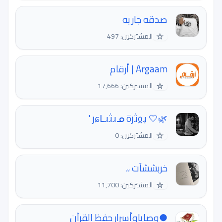
صدقه جاريه
☆
المشتركين: 497
Argaam | أرقام
☆
المشتركين: 17,666
🌿🤍 յɕԼɹɹ̈̇ɹᓄ öյɹ̈̇ჲɹ̣ '
☆
المشتركين: 0
خربششآت ،،
☆
المشتركين: 11,700
●وصاياوأسرار حفظ القرآن