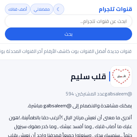
قنوات تلجرام
☾
مفضلاتي
أضف قناتك
بحث
قنوات جديدة
أفضل القنوات
بوت كاشف الأرقام
أخر القنوات المحدثة
بوت
قلب سليم
@galbsaleem
عدد المشتركين: 594
يمكنك مشاهدة والانضمام إلى @galbsaleem مباشرة.
أتدري ما معنى أن تعيش مرتاح البال ؟أترغب حقا بالطمأنينة..!هون
عليك ما أصاب قلبك , وما أفسد عيشك , وما كدر صفوك سيزول
حتماً ...سنمسك بيدك , وسنعلوا جميعاً فهدفنا واحد أن نعيش بقلب