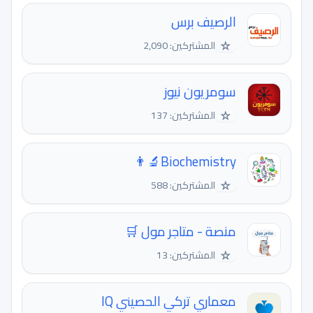
الرصيف برس
☆
المشتركين: 2,090
سومريون نيوز
☆
المشتركين: 137
Biochemistry👨‍🔬
☆
المشتركين: 588
منصة - متاجر مول 🛒
☆
المشتركين: 13
معماري تركي الحصيني IQ