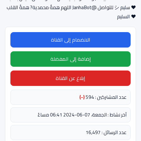
❤ سليم シ للتواصل @JanhaBot اللهم همةٌ محمدية? همةُ القلب
❤️ السليم
الانضمام إلى القناة
إضافة إلى المفضلة
إبلاغ عن القناة
عدد المشتركين : 594
(-)
آخر نشاط : الجمعة، 07-06-2024 06:41 مساءً
عدد الرسائل : 16,497