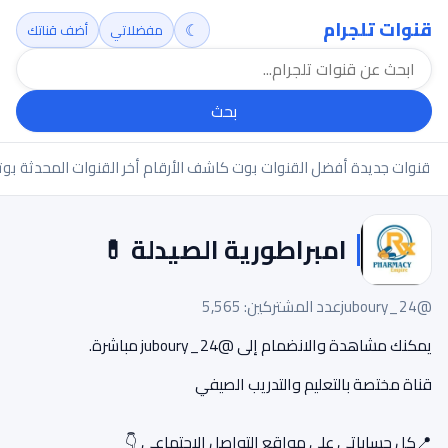
قنوات تلجرام
☾
مفضلاتي
أضف قناتك
بحث
قنوات جديدة
أفضل القنوات
بوت كاشف الأرقام
أخر القنوات المحدثة
بوت
امبراطورية الصيدلة 💊
@juboury_24
عدد المشتركين: 5,565
يمكنك مشاهدة والانضمام إلى @juboury_24 مباشرة.
قناة مختصة بالتعليم والتدريب الصيفي
📍كل حساباتي على مواقع التواصل الاجتماعي 👇