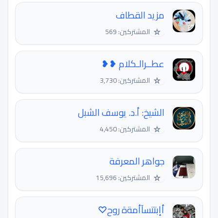
مزيد القطاف
☆
المشتركين: 569
عطــرالـكلام ❥❥
☆
المشتركين: 3,730
الشيخ: أ.د. يوسف الشبل
☆
المشتركين: 4,450
جواهر المعرفة
☆
المشتركين: 15,696
أإبتتسآأمةة روح♡