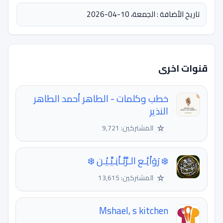
تاريخ الأضافة : الجمعة، 10-04-2026
قنوات اخرى
خطب وكلمات - الطاهر أحمد الطاهر
النذير
☆
المشتركين: 9,721
❄️ رَوَاْئِـع الـرَّبَّـاْنِـيِّـيْـن ❄️
☆
المشتركين: 13,615
Mshael, s kitchen