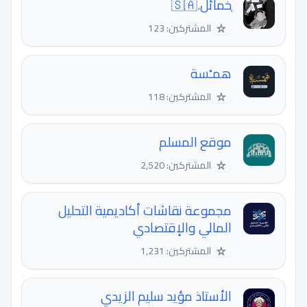
᷂خمائل.🇸🇦
☆
المشتركين: 123
همـْسة
☆
المشتركين: 118
موقع المسلم
☆
المشتركين: 2,520
مجموعة نقاشات أكاديمية التحليل
المالي والإقتصادي
☆
المشتركين: 1,231
الأستاذ مؤيد سليم الزيدي