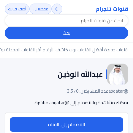
قنوات تلجرام
☾
مفضلاتي
أضف قناتك
بحث
قنوات جديدة
أفضل القنوات
بوت كاشف الأرقام
أخر القنوات المحدثة
بوت
عبدالله الوذين
@abqatar
عدد المشتركين: 3,570
يمكنك مشاهدة والانضمام إلى @abqatar مباشرة.
الانضمام إلى القناة