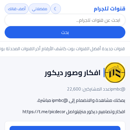
قنوات تلجرام
☾
مفضلاتي
أضف قناتك
بحث
قنوات جديدة
أفضل القنوات
بوت كاشف الأرقام
أخر القنوات المحدثة
بوت
افكار وصور ديكور
@ipmbc
عدد المشتركين: 22,600
يمكنك مشاهدة والانضمام إلى @ipmbc مباشرة.
افكار وتصاميم ديكور منزليتواصل https://t.me/picdecor